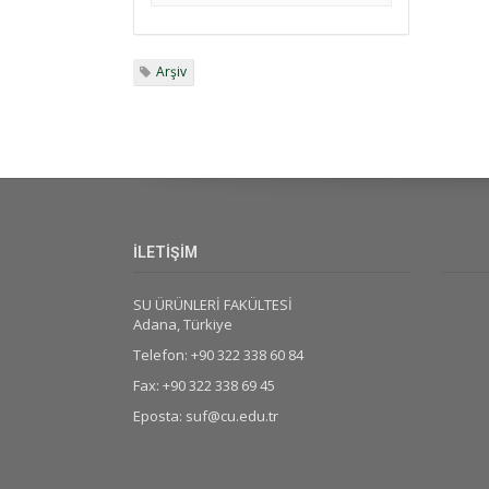
Arşiv
İLETİŞİM
SU ÜRÜNLERİ FAKÜLTESİ
Adana, Türkiye
Telefon: +90 322 338 60 84
Fax: +90 322 338 69 45
Eposta: suf@cu.edu.tr