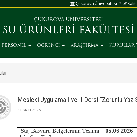
Çukurova Üniversitesi
Kalite
ÇUKUROVA ÜNİVERSİTESİ
SU ÜRÜNLERİ FAKÜLTESİ
E PERSONEL
ÖĞRENCİ
ARAŞTIRMA
KURULLAR
lar
Mesleki Uygulama I ve II Dersi “Zorunlu Yaz 
31 Mart 2026
Staj Başvuru Belgelerinin Teslimi
05.06.2026