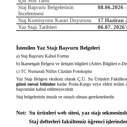
İçin Son Tarih
Staj Başvuru Belgelerinin
08.06.2026 -
İncelenmesi
Staj Komisyonu Kararı Duyurusu
17 Haziran 
Yaz Stajı Tarihleri
06.07. 2026'
İstenilen Yaz Stajı Başvuru Belgeleri
a) Staj Başvuru Kabul Formu
b) İkametgah Belgesi ve iletişim bilgileri (Adres Bilgileri e-Dev
c) TC Numaralı Nüfus Cüzdan Fotokopisi
Yaz Stajı Belgesi eksiksiz olarak Ç.Ü. Su Ürünleri Fakültes
günü mesai bitimine
kadar Posta-Kargo veya elden teslim e
başvurular kabul edilmeyecektir.
Staj belgelerinin imzalı ve onaylı olması gerekmektedir.
Not:
Su ürünleri web sitesi, yaz stajı sekmesinde
Staj defterleri fakültemiz öğrenci işlerinde